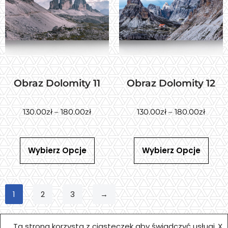
Obraz Dolomity 11
Obraz Dolomity 12
130.00
zł
–
180.00
zł
130.00
zł
–
180.00
zł
Wybierz Opcje
Wybierz Opcje
1
2
3
→
Ta strona korzysta z ciasteczek aby świadczyć usługi
X