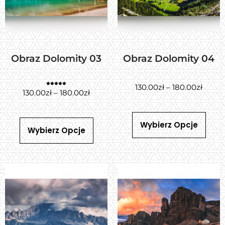
Obraz Dolomity 03
Obraz Dolomity 04
130.00
zł
–
180.00
zł
Oceniono
130.00
zł
–
180.00
zł
5.00
na 5
Wybierz Opcje
Wybierz Opcje