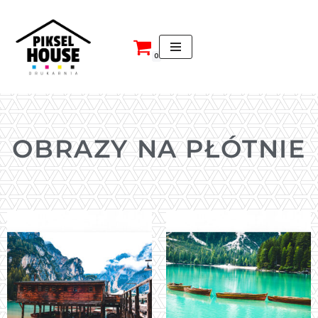
Przejdź
do
0
treści
OBRAZY NA PŁÓTNIE