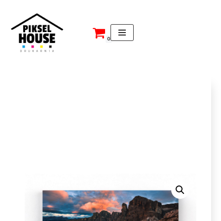
Przejdź
do
0
treści