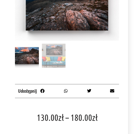
Udostępnij
130.00
zł
–
180.00
zł