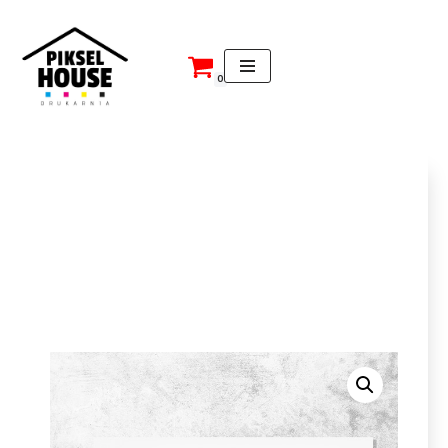
Przejdź
do
0
treści